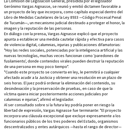
La Comisión de Legislación General, presidida por el legislador
Gerónimo Vargas Aignasse, se reunió y emitió dictamen favorable a
un proyecto de ley que incorpora, como capítulo especial dentro del
Libro de Medidas Cautelares de la Ley 8933 —Código Procesal Penal
de Tucumán—, un mecanismo judicial destinado a proteger el honor, la
imagen y la reputación de las personas.
En diálogo con la prensa, Vargas Aignasse explicó que el proyecto
apunta a establecer una medida cautelar rápida y efectiva para casos
de violencia digital, calumnias, injurias y publicaciones difamatorias:
"Hoy las redes sociales, potenciadas por la inteligencia artificial y las
nuevas tecnologías, muchas veces funcionan como 'paredones de
fusilamiento', donde contenidos virales pueden destruir la reputación
de una persona en muy poco tiempo".
"Cuando este proyecto se convierta en ley, le permitirá a cualquier
afectado acudir a la Justicia y obtener una resolución en un plazo de
seis horas. El juez podrá ordenar la eliminación del contenido, su
desindexación y la preservación de pruebas, en caso de que la
víctima quiera iniciar posteriormente acciones judiciales por
calumnias e injurias", afirmó el legislador.
Al ser consultado sobre si la futura ley podría poner en riesgo la
libertad de expresión, Vargas Aignasse fue terminante: "El proyecto
incorpora una cláusula excepcional que excluye expresamente a los
funcionarios públicos de los tres poderes del Estado, organismos
descentralizados y entes autárquicos —hasta el rango de director—