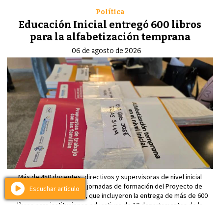
Política
Educación Inicial entregó 600 libros
para la alfabetización temprana
06 de agosto de 2026
Más de 450 docentes, directivos y supervisoras de nivel inicial
participaron de nuevas jornadas de formación del Proyecto de
Escuchar artículo
Alfabetización Temprana, que incluyeron la entrega de más de 600
libros para instituciones educativas de 10 departamentos de la
provincia, con el objetivo de fortalecer las prácticas de enseñanza en