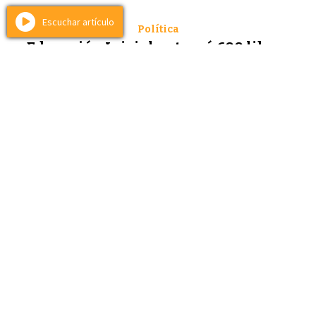
Escuchar artículo
Política
Educación Inicial entregó 600 libros
para la alfabetización temprana
06 de agosto de 2026
Más de 450 docentes, directivos y supervisoras de nivel inicial
participaron de nuevas jornadas de formación del Proyecto de
Alfabetización Temprana, que incluyeron la entrega de más de 600
libros para instituciones educativas de 10 departamentos de la