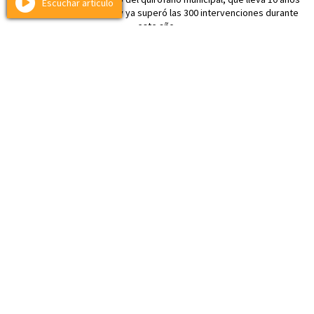
Escuchar artículo
realizando castraciones y ya superó las 300 intervenciones durante
este año.
Policiales
Operativo Lapacho: secuestran
mercadería extranjera sin aval aduanero
en un camión de encomiendas
07 de agosto de 2026