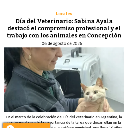
Locales
Día del Veterinario: Sabina Ayala
destacó el compromiso profesional y el
trabajo con los animales en Concepción
06 de agosto de 2026
En el marco de la celebración del Día del Veterinario en Argentina, la
profesional resaltó la importancia de la tarea que desarrollan en la
ciudad y repasó el trabajo del quirófano municipal, que lleva 10 años