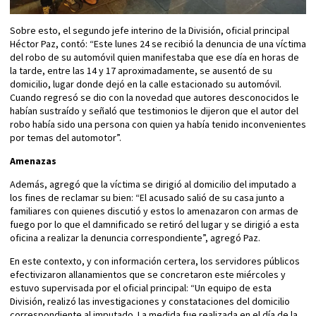
Sobre esto, el segundo jefe interino de la División, oficial principal
Héctor Paz, contó: “Este lunes 24 se recibió la denuncia de una víctima
del robo de su automóvil quien manifestaba que ese día en horas de
la tarde, entre las 14 y 17 aproximadamente, se ausentó de su
domicilio, lugar donde dejó en la calle estacionado su automóvil.
Cuando regresó se dio con la novedad que autores desconocidos le
habían sustraído y señaló que testimonios le dijeron que el autor del
robo había sido una persona con quien ya había tenido inconvenientes
por temas del automotor”.
Amenazas
Además, agregó que la víctima se dirigió al domicilio del imputado a
los fines de reclamar su bien: “El acusado salió de su casa junto a
familiares con quienes discutió y estos lo amenazaron con armas de
fuego por lo que el damnificado se retiró del lugar y se dirigió a esta
oficina a realizar la denuncia correspondiente”, agregó Paz.
En este contexto, y con información certera, los servidores públicos
efectivizaron allanamientos que se concretaron este miércoles y
estuvo supervisada por el oficial principal: “Un equipo de esta
División, realizó las investigaciones y constataciones del domicilio
correspondiente al imputado. La medida fue realizada en el día de la